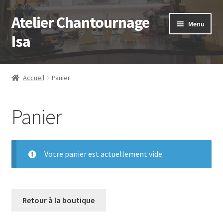
Atelier Chantournage
Aller
Aller
Menu
à
au
Isa
la
contenu
navigation
Accueil
Accueil
Panier
Ouvrir
Catalogue
le
Panier
menu
Blog
enfant
Contact
Votre panier est actuellement vide.
Retour à la boutique