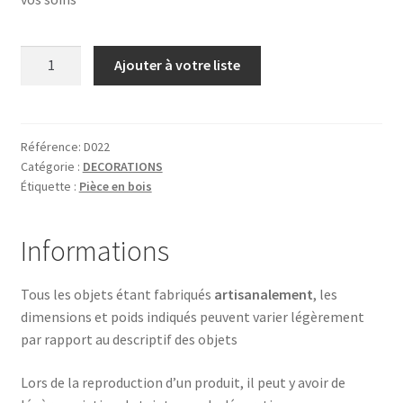
quantité
Ajouter à votre liste
de
1
TULIPE
Référence:
D022
Catégorie :
DECORATIONS
Étiquette :
Pièce en bois
Informations
Tous les objets étant fabriqués
artisanalement
, les
dimensions et poids indiqués peuvent varier légèrement
par rapport au descriptif des objets
Lors de la reproduction d’un produit, il peut y avoir de