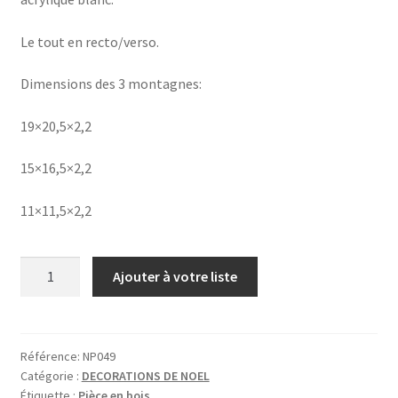
Le tout en recto/verso.
Dimensions des 3 montagnes:
19×20,5×2,2
15×16,5×2,2
11×11,5×2,2
quantité
Ajouter à votre liste
de
3
MONTAGNES
Référence:
NP049
Catégorie :
DECORATIONS DE NOEL
Étiquette :
Pièce en bois