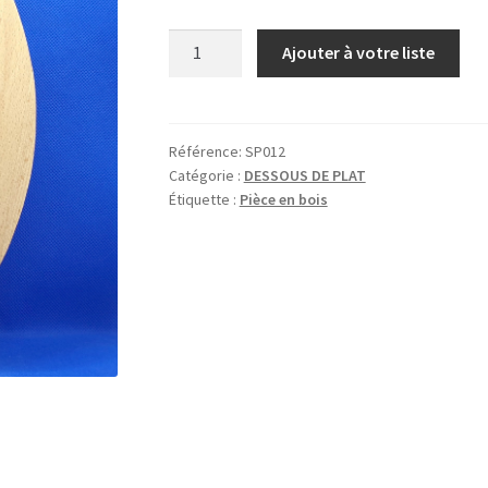
quantité
Ajouter à votre liste
de
BALLON
RUGBY
Référence:
SP012
Catégorie :
DESSOUS DE PLAT
Étiquette :
Pièce en bois