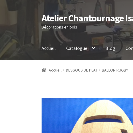
Atelier Chantournage Is
Aller
Aller
à
au
Décorations en bois
la
contenu
navigation
Accueil
Catalogue
Blog
Con
Accueil
DESSOUS DE PLAT
BALLON RUGBY