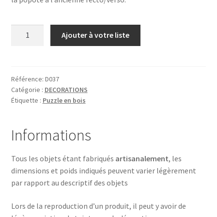
quantité
Ajouter à votre liste
de
BALLON
RUGBY
Référence:
D037
Catégorie :
DECORATIONS
Étiquette :
Puzzle en bois
Informations
Tous les objets étant fabriqués
artisanalement
, les
dimensions et poids indiqués peuvent varier légèrement
par rapport au descriptif des objets
Lors de la reproduction d’un produit, il peut y avoir de