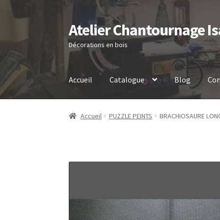
Atelier Chantournage Is
Aller
Aller
à
au
Décorations en bois
la
contenu
navigation
Accueil
Catalogue
Blog
Con
Accueil
PUZZLE PEINTS
BRACHIOSAURE LON