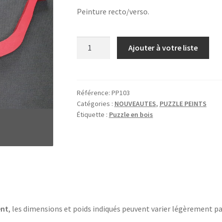
Peinture recto/verso.
quantité
Ajouter à votre liste
de
BRACHIOSAURE
LONG
COU
Référence:
PP103
Catégories :
NOUVEAUTES
,
PUZZLE PEINTS
Étiquette :
Puzzle en bois
ent
, les dimensions et poids indiqués peuvent varier légèrement pa