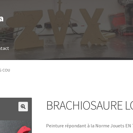
a
tact
G COU
BRACHIOSAURE L
Peinture répondant à la Norme Jouets EN 