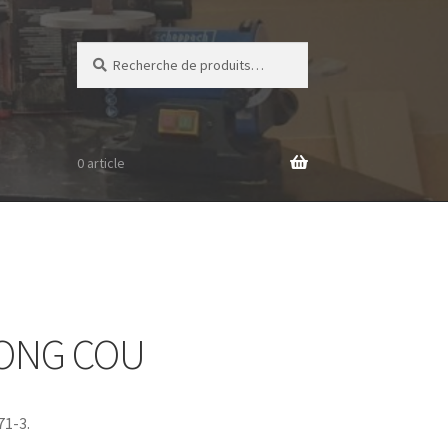
Recherche
Recherche
pour :
0 article
ONG COU
71-3.