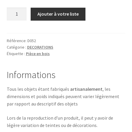
quantité
Ajouter à votre liste
de
CERF
1
Référence:
D052
Catégorie :
DECORATIONS
Étiquette :
Pièce en bois
Informations
Tous les objets étant fabriqués
artisanalement
, les
dimensions et poids indiqués peuvent varier légèrement
par rapport au descriptif des objets
Lors de la reproduction d’un produit, il peut y avoir de
légère variation de teintes ou de décorations.