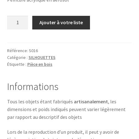
quantité
Ajouter à votre liste
de
CHAT
LUNE
GRIS
Référence:
S016
Catégorie :
SILHOUETTES
METAL
Étiquette :
Pièce en bois
RECTO
Informations
Tous les objets étant fabriqués
artisanalement
, les
dimensions et poids indiqués peuvent varier légèrement
par rapport au descriptif des objets
Lors de la reproduction d’un produit, il peut y avoir de