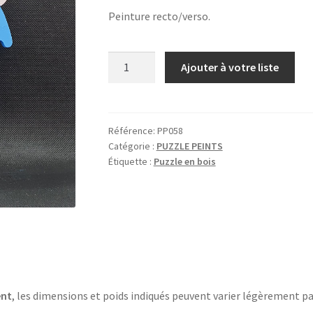
Peinture recto/verso.
quantité
Ajouter à votre liste
de
CLOWN
BLEU
ET
Référence:
PP058
Catégorie :
PUZZLE PEINTS
BLANC
Étiquette :
Puzzle en bois
ent
, les dimensions et poids indiqués peuvent varier légèrement pa