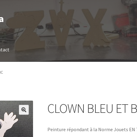
a
tact
NC
CLOWN BLEU ET 
Peinture répondant à la Norme Jouets EN 