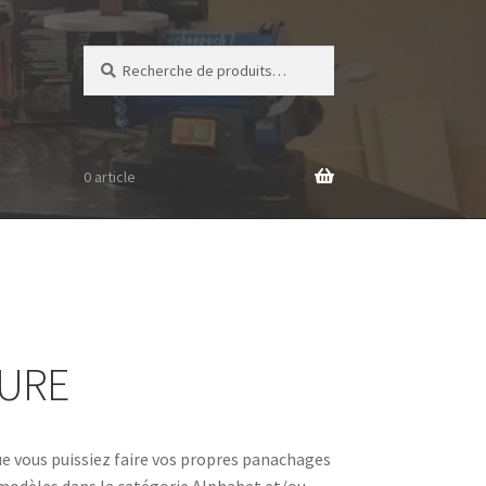
Recherche
Recherche
pour :
0 article
URE
ue vous puissiez faire vos propres panachages
 modèles dans la catégorie Alphabet et/ou