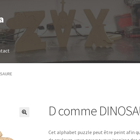
a
tact
OSAURE
D comme DINOSA
Cet alphabet puzzle peut être peint afin q
de couleurs, vous pouvez vous inspirez des