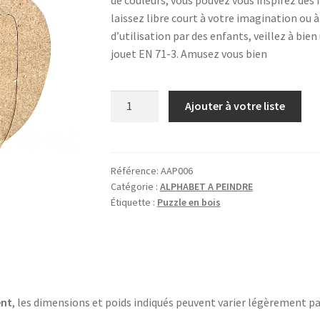
laissez libre court à votre imagination ou à
d’utilisation par des enfants, veillez à bie
jouet EN 71-3. Amusez vous bien
quantité
Ajouter à votre liste
de
D
comme
DINOSAURE
Référence:
AAP006
Catégorie :
ALPHABET A PEINDRE
Étiquette :
Puzzle en bois
ent
, les dimensions et poids indiqués peuvent varier légèrement pa