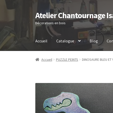
Atelier Chantournage Is
Aller
Aller
à
au
Décorations en bois
la
contenu
navigation
Accueil
Catalogue
Blog
Con
Accueil
PUZZLE PEINTS
DINOSAURE BLEU ET 