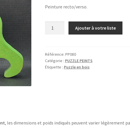
Peinture recto/verso.
quantité
Ajouter à votre liste
de
DINOSAURE
BLEU
ET
Référence:
PP080
Catégorie :
PUZZLE PEINTS
VERT
Étiquette :
Puzzle en bois
ent
, les dimensions et poids indiqués peuvent varier légèrement pa