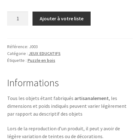
quantité
Ajouter à votre liste
de
GLACE
EMPILABLE
Référence:
J003
Catégorie :
JEUX EDUCATIFS
Étiquette :
Puzzle en bois
Informations
Tous les objets étant fabriqués
artisanalement
, les
dimensions et poids indiqués peuvent varier légèrement
par rapport au descriptif des objets
Lors de la reproduction d’un produit, il peut y avoir de
légère variation de teintes ou de décorations.