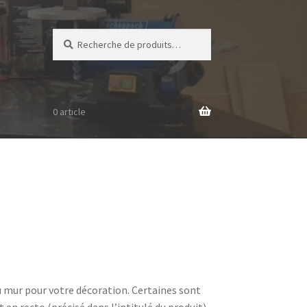
Recherche
Recherche
pour :
0 article
 mur pour votre décoration. Certaines sont
en recto (précisé dans l’intitulé du produit)