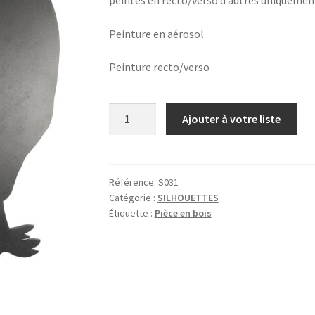
Peinture en aérosol
Peinture recto/verso
quantité
Ajouter à votre liste
de
GRAND
COQ
Référence:
S031
Catégorie :
SILHOUETTES
Étiquette :
Pièce en bois