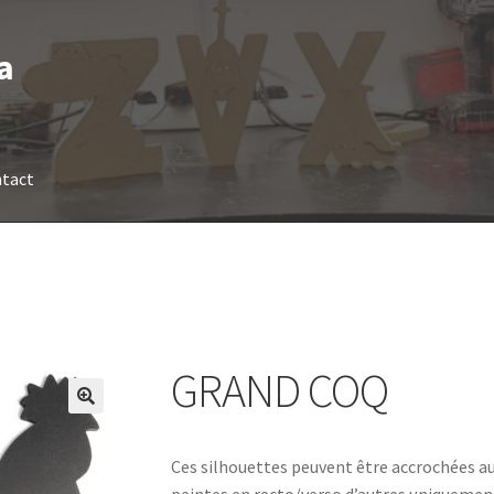
a
tact
GRAND COQ
Ces silhouettes peuvent être accrochées au
peintes en recto/verso d’autres uniquement 