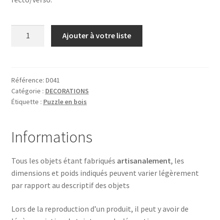
quantité
Ajouter à votre liste
de
LAPIN
AVEC
COEUR
Référence:
D041
Catégorie :
DECORATIONS
Étiquette :
Puzzle en bois
Informations
Tous les objets étant fabriqués
artisanalement
, les
dimensions et poids indiqués peuvent varier légèrement
par rapport au descriptif des objets
Lors de la reproduction d’un produit, il peut y avoir de