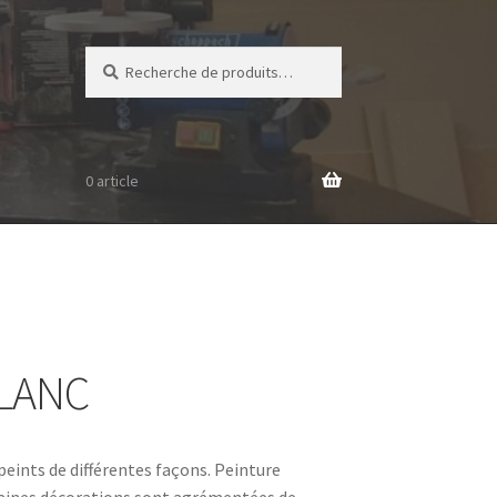
Recherche
Recherche
pour :
0 article
BLANC
peints de différentes façons. Peinture
rtaines décorations sont agrémentées de