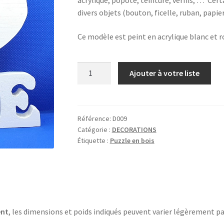
divers objets (bouton, ficelle, ruban, papie
Ce modèle est peint en acrylique blanc et r
quantité
Ajouter à votre liste
de
LOVE
ROUGE
ET
Référence:
D009
Catégorie :
DECORATIONS
BLANC
Étiquette :
Puzzle en bois
ent
, les dimensions et poids indiqués peuvent varier légèrement pa