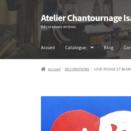
Atelier Chantournage Is
Aller
Aller
à
au
Décorations en bois
la
contenu
navigation
Accueil
Catalogue
Blog
Con
Accueil
DECORATIONS
LOVE ROUGE ET BLAN