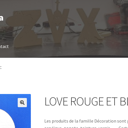
a
tact
C
LOVE ROUGE ET 
Les produits de la famille Décoration sont 
acrylique, popote, teinture, vernis, … Ce