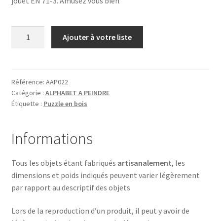
jouet EN 71-3. Amusez vous bien
quantité
Ajouter à votre liste
de
O
comme
ORANGE
Référence:
AAP022
Catégorie :
ALPHABET A PEINDRE
Étiquette :
Puzzle en bois
Informations
Tous les objets étant fabriqués
artisanalement
, les
dimensions et poids indiqués peuvent varier légèrement
par rapport au descriptif des objets
Lors de la reproduction d’un produit, il peut y avoir de