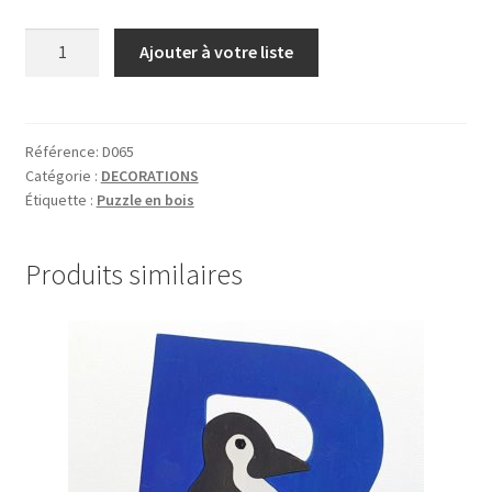
quantité
Ajouter à votre liste
de
OISEAUX
ET
POMMES
Référence:
D065
Catégorie :
DECORATIONS
Étiquette :
Puzzle en bois
Produits similaires