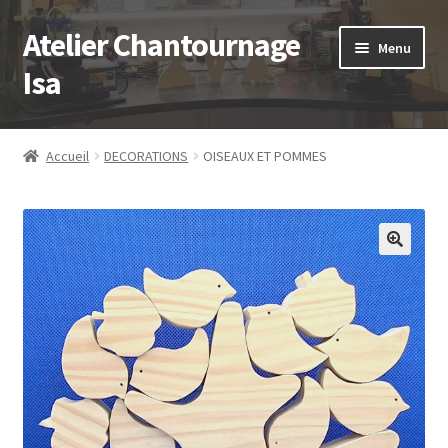
Atelier Chantournage
Aller
Aller
Menu
à
au
Isa
la
contenu
navigation
Accueil
Accueil
DECORATIONS
OISEAUX ET POMMES
Ouvrir
Catalogue
le
menu
Blog
enfant
Contact