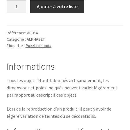
quantité
Ajouter à votre liste
de
S
comme
SOURIS
Référence:
AP054
Catégorie :
ALPHABET
GRAND
Étiquette :
Puzzle en bois
MODELE
Informations
Tous les objets étant fabriqués
artisanalement
, les
dimensions et poids indiqués peuvent varier légèrement
par rapport au descriptif des objets
Lors de la reproduction d’un produit, il peut y avoir de
légère variation de teintes ou de décorations.