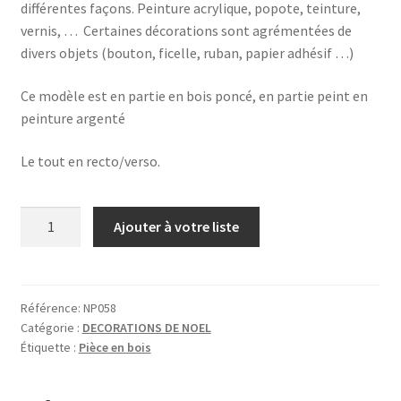
différentes façons. Peinture acrylique, popote, teinture,
vernis, … Certaines décorations sont agrémentées de
divers objets (bouton, ficelle, ruban, papier adhésif …)
Ce modèle est en partie en bois poncé, en partie peint en
peinture argenté
Le tout en recto/verso.
quantité
Ajouter à votre liste
de
SAPIN
ARGENTE
SUR
Référence:
NP058
Catégorie :
DECORATIONS DE NOEL
SOCLE
Étiquette :
Pièce en bois