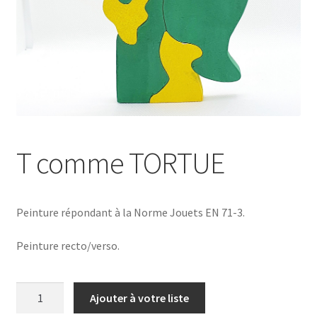
T comme TORTUE
Peinture répondant à la Norme Jouets EN 71-3.
Peinture recto/verso.
quantité
Ajouter à votre liste
de