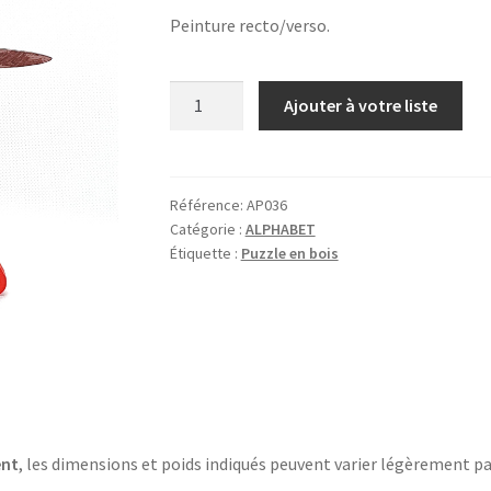
Peinture recto/verso.
quantité
Ajouter à votre liste
de
X
comme
XERUS
Référence:
AP036
Catégorie :
ALPHABET
Étiquette :
Puzzle en bois
ent
, les dimensions et poids indiqués peuvent varier légèrement pa