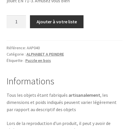
jouet EN 71-3. Amusez vous bien
quantité
Ajouter à votre liste
de
Z
comme
ZEBRE
Référence:
AAP040
Catégorie :
ALPHABET A PEINDRE
Étiquette :
Puzzle en bois
Informations
Tous les objets étant fabriqués
artisanalement
, les
dimensions et poids indiqués peuvent varier légèrement
par rapport au descriptif des objets
Lors de la reproduction d’un produit, il peut y avoir de