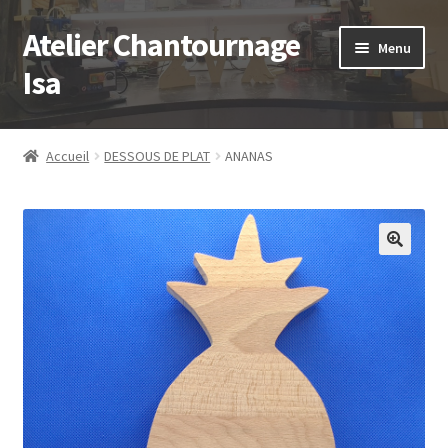
Atelier Chantournage
Aller
Aller
Menu
à
au
Isa
la
contenu
navigation
Accueil
Accueil
DESSOUS DE PLAT
ANANAS
Ouvrir
Catalogue
le
menu
Blog
enfant
Contact