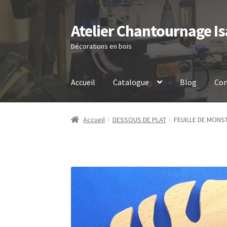
Atelier Chantournage Is
Aller
Aller
à
au
Décorations en bois
la
contenu
navigation
Accueil
Catalogue
Blog
Con
Accueil
DESSOUS DE PLAT
FEUILLE DE MONS