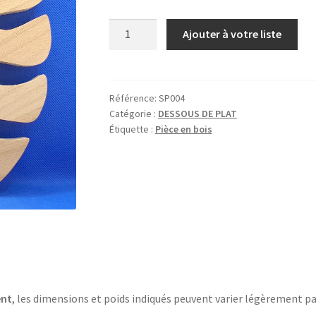
quantité
Ajouter à votre liste
de
FEUILLE
DE
MONSTERA
Référence:
SP004
Catégorie :
DESSOUS DE PLAT
Étiquette :
Pièce en bois
ent
, les dimensions et poids indiqués peuvent varier légèrement pa