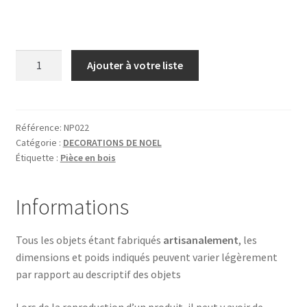
quantité
Ajouter à votre liste
de
CERF
Référence:
NP022
Catégorie :
DECORATIONS DE NOEL
Étiquette :
Pièce en bois
Informations
Tous les objets étant fabriqués
artisanalement
, les
dimensions et poids indiqués peuvent varier légèrement
par rapport au descriptif des objets
Lors de la reproduction d’un produit, il peut y avoir de