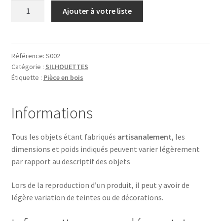
quantité
Ajouter à votre liste
de
COQ
NOIR
RECTO
Référence:
S002
Catégorie :
SILHOUETTES
Étiquette :
Pièce en bois
Informations
Tous les objets étant fabriqués
artisanalement
, les
dimensions et poids indiqués peuvent varier légèrement
par rapport au descriptif des objets
Lors de la reproduction d’un produit, il peut y avoir de
légère variation de teintes ou de décorations.