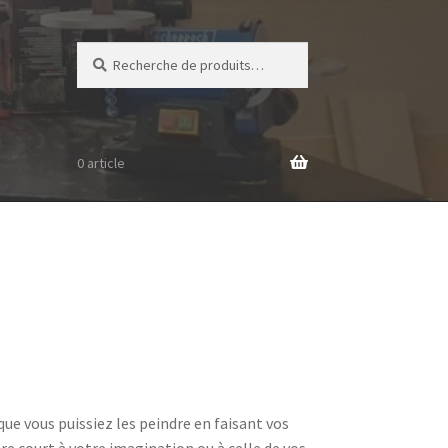
Recherche
Recherche
pour :
0 article
ue vous puissiez les peindre en faisant vos
re court à votre imagination ou à celle de vos