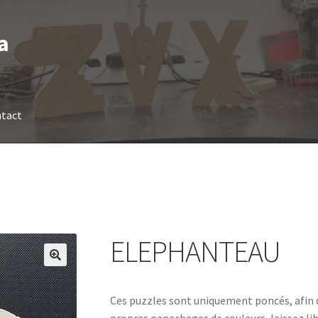
a
tact
ELEPHANTEAU
Ces puzzles sont uniquement poncés, afin q
propres panachages de couleurs, laissez lib