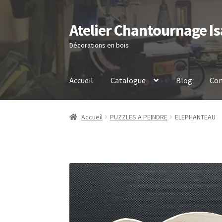
Atelier Chantournage Is
Aller
Aller
à
au
Décorations en bois
la
contenu
navigation
Accueil
Catalogue
Blog
Con
Accueil
PUZZLES A PEINDRE
ELEPHANTEAU