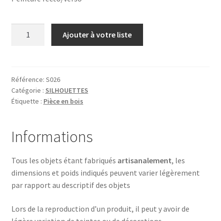
quantité
Ajouter à votre liste
de
ENFANTS
Référence:
S026
Catégorie :
SILHOUETTES
Étiquette :
Pièce en bois
Informations
Tous les objets étant fabriqués
artisanalement
, les
dimensions et poids indiqués peuvent varier légèrement
par rapport au descriptif des objets
Lors de la reproduction d’un produit, il peut y avoir de
légère variation de teintes ou de décorations.