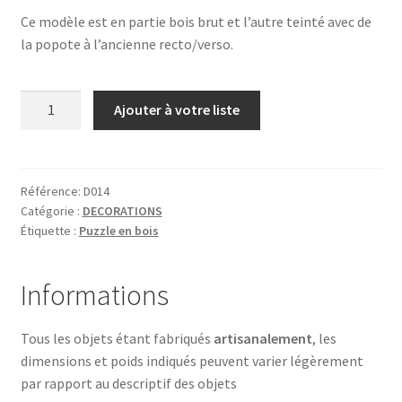
Ce modèle est en partie bois brut et l’autre teinté avec de
la popote à l’ancienne recto/verso.
quantité
Ajouter à votre liste
de
MAMAN
AVEC
SON
Référence:
D014
Catégorie :
DECORATIONS
ENFANT
Étiquette :
Puzzle en bois
Informations
Tous les objets étant fabriqués
artisanalement
, les
dimensions et poids indiqués peuvent varier légèrement
par rapport au descriptif des objets