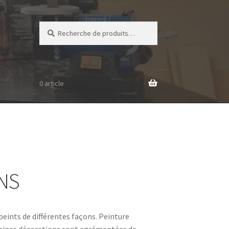
Recherche
Recherche
pour :
0 article
INS
peints de différentes façons. Peinture
rtaines décorations sont agrémentées de