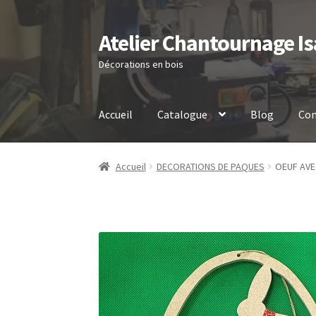
Atelier Chantournage Is
Aller
Aller
à
au
Décorations en bois
la
contenu
navigation
Accueil
Catalogue
Blog
Con
Accueil
DECORATIONS DE PAQUES
OEUF AVE