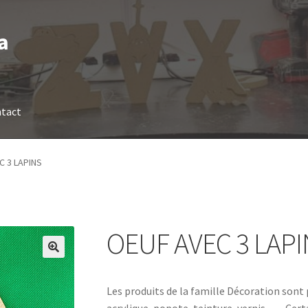
a
tact
C 3 LAPINS
OEUF AVEC 3 LAP
Les produits de la famille Décoration sont 
acrylique, popote, teinture, vernis, … Ce