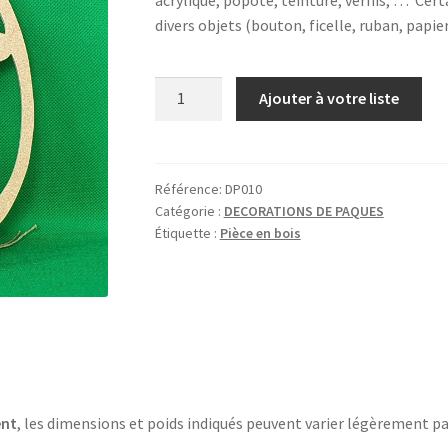
divers objets (bouton, ficelle, ruban, papi
quantité
Ajouter à votre liste
de
OEUF
AVEC
3
Référence:
DP010
Catégorie :
DECORATIONS DE PAQUES
LAPINS
Étiquette :
Pièce en bois
ent
, les dimensions et poids indiqués peuvent varier légèrement pa