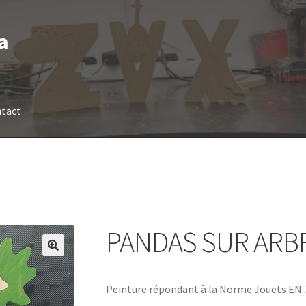
a
tact
PANDAS SUR ARB
Peinture répondant à la Norme Jouets EN 