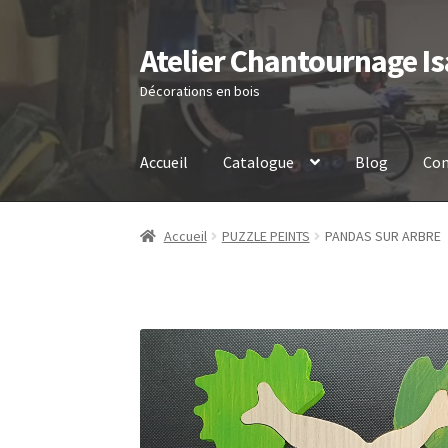
Atelier Chantournage Is
Aller
Aller
à
au
Décorations en bois
la
contenu
navigation
Accueil
Catalogue
Blog
Con
Accueil
PUZZLE PEINTS
PANDAS SUR ARBRE