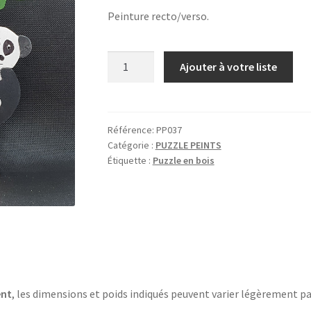
Peinture recto/verso.
quantité
Ajouter à votre liste
de
PANDAS
SUR
ARBRE
Référence:
PP037
Catégorie :
PUZZLE PEINTS
Étiquette :
Puzzle en bois
ent
, les dimensions et poids indiqués peuvent varier légèrement pa