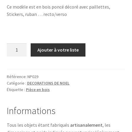
Ce modèle est en bois poncé décoré avec paillettes,
Stickers, ruban … recto/verso
quantité
Ajouter à votre liste
de
SAPIN
AVEC
PAQUET
Référence:
NP029
Catégorie :
DECORATIONS DE NOEL
CADEAU
Étiquette :
Pièce en bois
Informations
Tous les objets étant fabriqués
artisanalement
, les