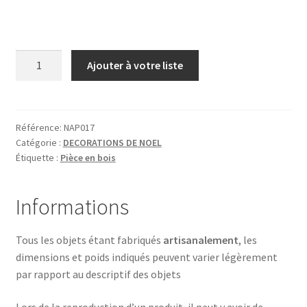
quantité
Ajouter à votre liste
de
SAPIN
ZIG
ZAG
Référence:
NAP017
Catégorie :
DECORATIONS DE NOEL
Étiquette :
Pièce en bois
Informations
Tous les objets étant fabriqués
artisanalement
, les
dimensions et poids indiqués peuvent varier légèrement
par rapport au descriptif des objets
Lors de la reproduction d’un produit, il peut y avoir de