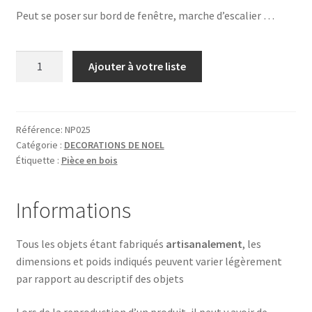
Peut se poser sur bord de fenêtre, marche d’escalier …
quantité
Ajouter à votre liste
de
ANGE
3
Référence:
NP025
Catégorie :
DECORATIONS DE NOEL
Étiquette :
Pièce en bois
Informations
Tous les objets étant fabriqués
artisanalement
, les
dimensions et poids indiqués peuvent varier légèrement
par rapport au descriptif des objets
Lors de la reproduction d’un produit, il peut y avoir de